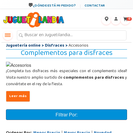
←
×
¿DÓNDE ESTÁ MI PEDIDO?
CONTACTAR
0
Juguetería online
>
Disfraces
>
Accesorios
Complementos para disfraces
¡Completa tus disfraces más especiales con el complemento ideal!
Visita nuestro amplio surtido de
complementos para disfraces
y
conviértete en el rey de la fiesta.
Filtrar Por:
|
|