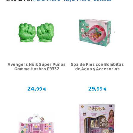
Ordenar Por:
Menor Precio
Mayor Precio
Novedad
Avengers Hulk Súper Puños
Spa de Pies con Bombitas
Gamma Hasbro F9332
de Agua y Accesorios
24,
29,
99 €
99 €