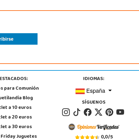
ESTACADOS:
IDIOMAS:
os para Comunión
España
uetilandia Blog
SÍGUENOS
let a 10 euros
let a 20 euros
let a 30 euros
 Friday Juguetes
0,0
/
5