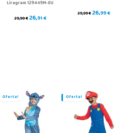
Liragram 129449M-EU
26,
99 €
29,99 €
26,
91 €
29,90 €
Oferta!
Oferta!