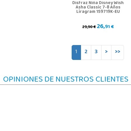
Disfraz Niña Disney Wish
Asha Classic 7-8 Años
Liragram 159719K-EU
26,
91 €
29,90 €
1
2
3
>
>>
OPINIONES DE NUESTROS CLIENTES