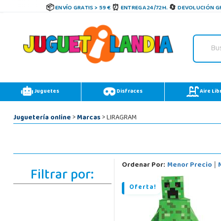
ENVÍO GRATIS > 59 €
ENTREGA 24/72H.
DEVOLUCIÓN GR
Juguetes
Disfraces
Aire Lib
Juguetería online
>
Marcas
> LIRAGRAM
Ordenar Por:
Menor Precio
|
Filtrar por:
Oferta!