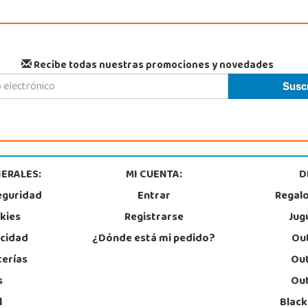
Recibe todas nuestras promociones y novedades
ERALES:
MI CUENTA:
D
eguridad
Entrar
Regal
okies
Registrarse
Jug
acidad
¿Dónde está mi pedido?
Out
terías
Out
s
Out
l
Black