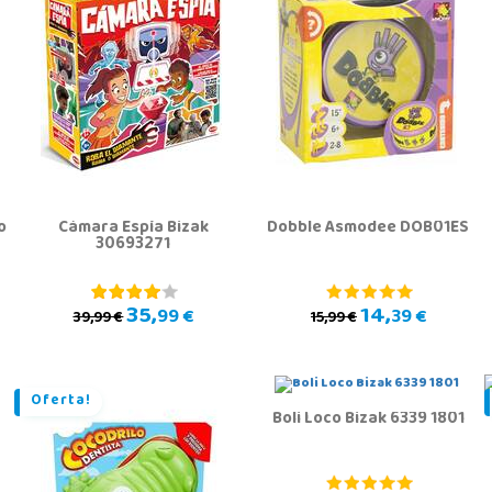
o
Cámara Espía Bizak
Dobble Asmodee DOB01ES
30693271
35,
14,
99 €
39 €
39,99 €
15,99 €
Oferta!
Boli Loco Bizak 6339 1801