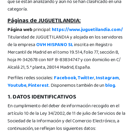
que se están analizando y aún no se han clasificado en una
categoría.
Páginas de JUGUETILANDIA:
Página web
principal:
https://www.juguetilandia.com/
Titularidad de JUGUETILANDIA y alojada en los servidores
de la empresa
OVH HISPANO SL
inscrita en Registro
Mercantil de Madrid en el tomo 19.514, folio 77, sección 8,
hoja M-342678 con NIF B-83834747 y con domicilio en C/
Alcalá 21, 5.ª planta, 28014 Madrid, España.
Perfiles redes sociales:
Facebook
,
Twitter
,
Instagram
,
Youtube
,
Pinterest
. Disponemos también de un
blog
.
1. DATOS IDENTIFICATIVOS
En cumplimiento del deber de información recogido en el
artículo 10 de la Ley 34/2002, de 11 de julio de Servicios de la
Sociedad de la Información y del Comercio Electrónico, a
continuación, se reflejan los siguientes datos: