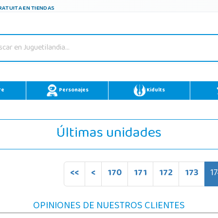
ATUITA EN TIENDAS
re
Personajes
Kidults
Últimas unidades
<<
<
170
171
172
173
1
OPINIONES DE NUESTROS CLIENTES