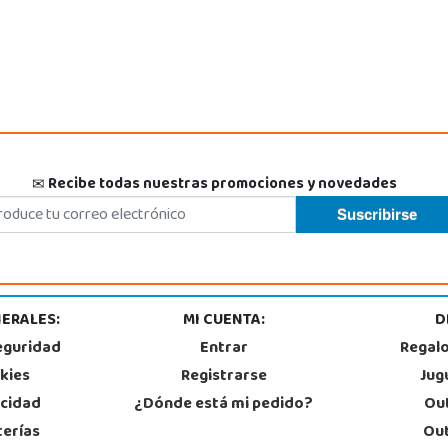
Recibe todas nuestras promociones y novedades
ERALES:
MI CUENTA:
D
eguridad
Entrar
Regal
okies
Registrarse
Jug
acidad
¿Dónde está mi pedido?
Out
terías
Out