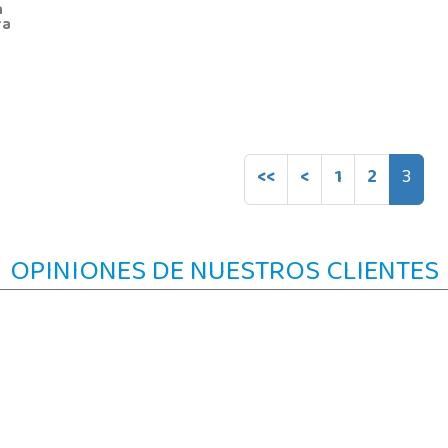
n
ra
<<
<
1
2
3
OPINIONES DE NUESTROS CLIENTES