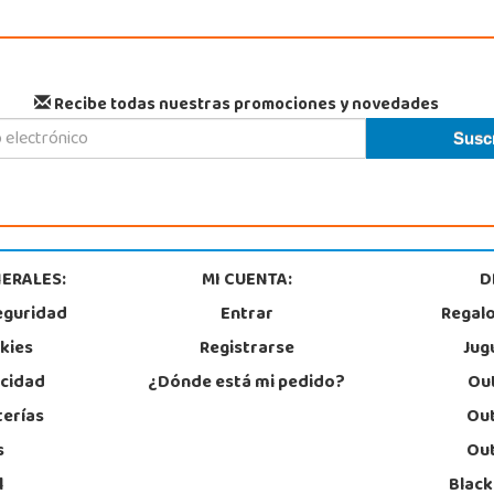
Recibe todas nuestras promociones y novedades
ERALES:
MI CUENTA:
D
eguridad
Entrar
Regal
okies
Registrarse
Jug
acidad
¿Dónde está mi pedido?
Out
terías
Out
s
Out
l
Black