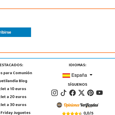
ESTACADOS:
IDIOMAS:
os para Comunión
España
uetilandia Blog
SÍGUENOS
let a 10 euros
let a 20 euros
let a 30 euros
 Friday Juguetes
0,0
/
5