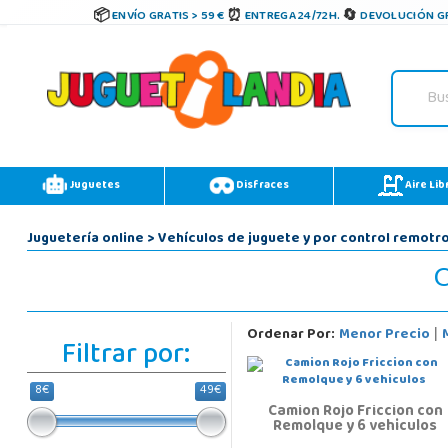
ENVÍO GRATIS > 59 €
ENTREGA 24/72H.
DEVOLUCIÓN GR
Juguetes
Disfraces
Aire Lib
Juguetería online
>
Vehículos de juguete y por control remotr
C
Ordenar Por:
Menor Precio
|
Filtrar por:
8€
49€
Camion Rojo Friccion con
Remolque y 6 vehiculos