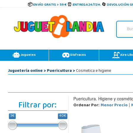
ENVÍO GRATIS > 59 €
ENTREGA 24/72H.
DEVOLUCIÓN GR
Juguetes
Disfraces
Aire Lib
Juguetería online
>
Puericultura
>
Cosmetica e higiene
Puericultura. Higiene y cosméti
Filtrar por:
Ordenar Por:
Menor Precio
|
3€
40€