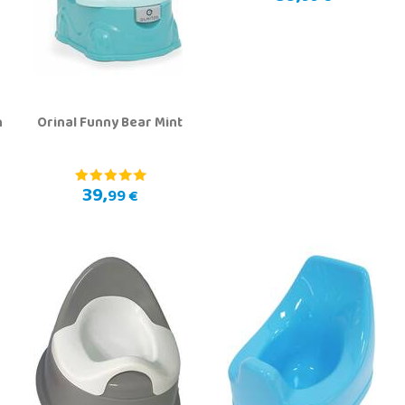
n
Orinal Funny Bear Mint
39,
99 €