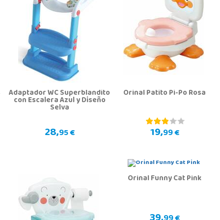
s
Adaptador WC Superblandito
Orinal Patito Pi-Po Rosa
con Escalera Azul y Diseño
Selva
28,
19,
95 €
99 €
Orinal Funny Cat Pink
39,
99 €