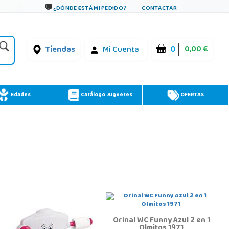
¿DÓNDE ESTÁ MI PEDIDO?
CONTACTAR
0
0,00 €
Tiendas
Mi Cuenta
Edades
Catálogo Juguetes
OFERTAS
Orinal WC Funny Azul 2 en 1
Olmitos 1971