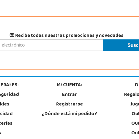
Recibe todas nuestras promociones y novedades
ERALES:
MI CUENTA:
D
eguridad
Entrar
Regal
okies
Registrarse
Jug
acidad
¿Dónde está mi pedido?
Out
terías
Out
s
Out