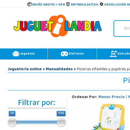
ENVÍO GRATIS > 59 €
ENTREGA 24/72H.
DEVOLUCIÓN GR
Juguetes
Disfraces
Aire Lib
Juguetería online
>
Manualidades
>
Pizarras infantiles y pupitres p
Pi
Ordenar Por:
Menor Precio
|
Filtrar por:
2€
99€