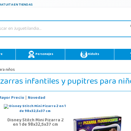
ATUITA EN TIENDAS
re
Personajes
Kidults
ara niños
zarras infantiles y pupitres para ni
Mayor Precio
Novedad
|
Disney Stitch Mini Pizarra 2
en 1 de 98x32,5x37 cm