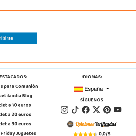
ESTACADOS:
IDIOMAS:
os para Comunión
España
uetilandia Blog
SÍGUENOS
let a 10 euros
let a 20 euros
let a 30 euros
 Friday Juguetes
0,0
/
5