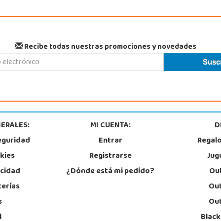
Recibe todas nuestras promociones y novedades
ERALES:
MI CUENTA:
D
eguridad
Entrar
Regal
okies
Registrarse
Jug
acidad
¿Dónde está mi pedido?
Out
terías
Out
s
Out
l
Black