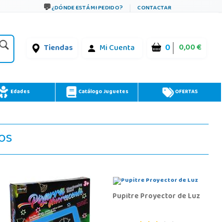
¿DÓNDE ESTÁ MI PEDIDO?
CONTACTAR
0
0,00 €
Tiendas
Mi Cuenta
Edades
Catálogo Juguetes
OFERTAS
ños
Pupitre Proyector de Luz