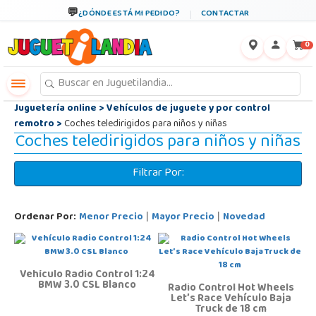
←
×
¿DÓNDE ESTÁ MI PEDIDO?
CONTACTAR
0
Juguetería online
>
Vehículos de juguete y por control
remotro
>
Coches teledirigidos para niños y niñas
Coches teledirigidos para niños y niñas
Filtrar Por:
Ordenar Por:
Menor Precio
Mayor Precio
Novedad
|
|
Vehículo Radio Control 1:24
BMW 3.0 CSL Blanco
Radio Control Hot Wheels
Let’s Race Vehículo Baja
Truck de 18 cm