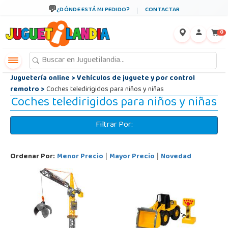
←
×
¿DÓNDE ESTÁ MI PEDIDO?
CONTACTAR
0
Juguetería online
>
Vehículos de juguete y por control
remotro
>
Coches teledirigidos para niños y niñas
Coches teledirigidos para niños y niñas
Filtrar Por:
Ordenar Por:
Menor Precio
Mayor Precio
Novedad
|
|