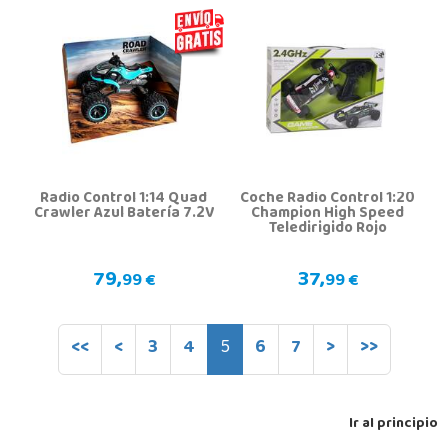
Radio Control 1:14 Quad
Coche Radio Control 1:20
Crawler Azul Batería 7.2V
Champion High Speed
Teledirigido Rojo
79,
37,
99 €
99 €
<<
<
3
4
5
6
7
>
>>
Ir al principio