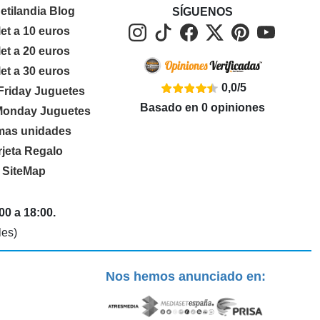
etilandia Blog
SÍGUENOS
let a 10 euros
let a 20 euros
let a 30 euros
0,0
/
5
Friday Juguetes
Basado en
0
opiniones
Monday Juguetes
imas unidades
rjeta Regalo
SiteMap
00 a 18:00.
les)
Nos hemos anunciado en: