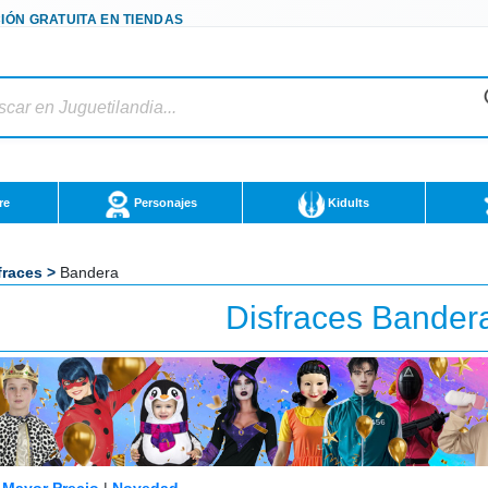
IÓN GRATUITA EN TIENDAS
re
Personajes
Kidults
fraces
>
Bandera
Disfraces
Bander