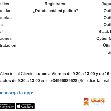
okies
Registrarse
Jugu
vacidad
¿Dónde está mi pedido?
Out
terías
Out
as
Out
al
Black 
ciones
Cyber 
ratación
Últ
Ta
 Atención al Cliente:
Lunes a Viernes de 9:30 a 13:00 y de 16:
bados de 9:30 a 13:00
en el
+34966889628
(Sólo días laborab
escarga la app: