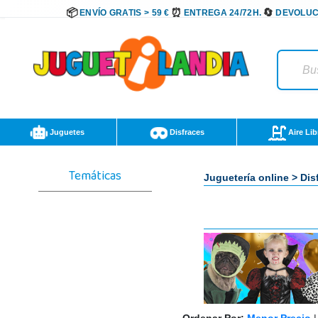
ENVÍO GRATIS > 59 €
ENTREGA 24/72H.
DEVOLUC
Juguetes
Disfraces
Aire Lib
Temáticas
Juguetería online
>
Dis