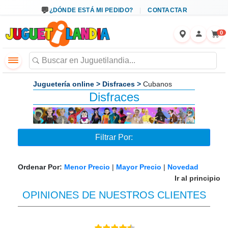
←
×
¿DÓNDE ESTÁ MI PEDIDO?
CONTACTAR
0
Juguetería online
>
Disfraces
>
Cubanos
Disfraces
Filtrar Por:
Ordenar Por:
Menor Precio
|
Mayor Precio
|
Novedad
Ir al principio
OPINIONES DE NUESTROS CLIENTES