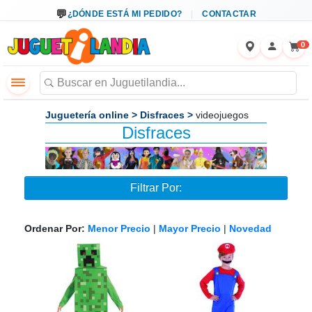
←
×
¿DÓNDE ESTÁ MI PEDIDO?
CONTACTAR
0
Juguetería online
>
Disfraces
>
videojuegos
Disfraces
Filtrar Por:
Ordenar Por:
Menor Precio
|
Mayor Precio
|
Novedad