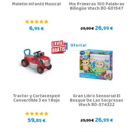
Maletin Infantil Musical
Mis Primeras 100 Palabras
Bilingüe Vtech 80-601547
26,
6,
99 €
95 €
29,99 €
Oferta!
Tractor y Cortacésped
Gran Libro Sensorial El
Convertible 3 en 1 Rojo
Bosque De Las Sorpresas
Vtech 80-574322
26,
59,
99 €
85 €
29,99 €