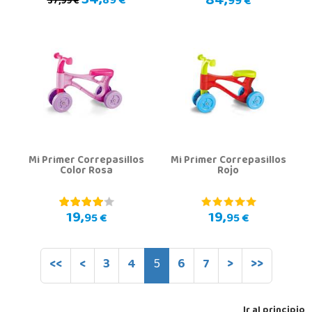
34,
84,
89 €
99 €
37,99 €
Mi Primer Correpasillos
Mi Primer Correpasillos
Color Rosa
Rojo
19,
19,
95 €
95 €
<<
<
3
4
5
6
7
>
>>
Ir al principio