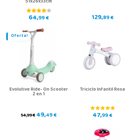
51x26x33cm
129,
64,
89 €
99 €
Oferta!
Evolutive Ride- On Scooter
Triciclo Infantil Rosa
2 en 1
49,
47,
49 €
99 €
54,99 €