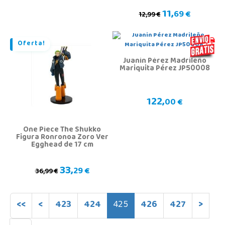
11,
69 €
12,99 €
Oferta!
Juanin Pérez Madrileño
Mariquita Pérez JP50008
122,
00 €
One Piece The Shukko
Figura Ronronoa Zoro Ver
Egghead de 17 cm
33,
29 €
36,99 €
<<
<
423
424
425
426
427
>