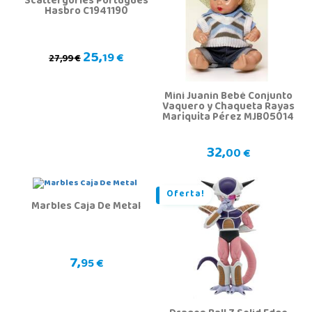
Scattergories Portugués
Hasbro C1941190
25,
19 €
27,99 €
Mini Juanin Bebé Conjunto
Vaquero y Chaqueta Rayas
Mariquita Pérez MJB05014
32,
00 €
Oferta!
Marbles Caja De Metal
7,
95 €