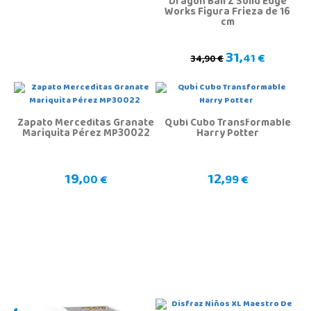
Dragon Ball Z Solid Edge
Works Figura Frieza de 16
cm
31,
41 €
34,90 €
Zapato Merceditas Granate
Qubi Cubo Transformable
Mariquita Pérez MP30022
Harry Potter
19,
12,
00 €
99 €