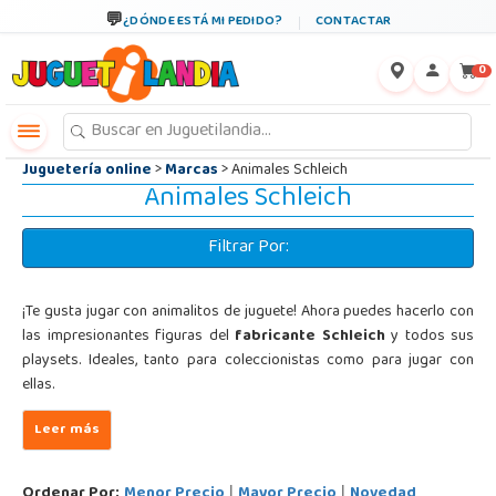
←
×
¿DÓNDE ESTÁ MI PEDIDO?
CONTACTAR
0
Juguetería online
>
Marcas
> Animales Schleich
Animales Schleich
Filtrar Por:
¡Te gusta jugar con animalitos de juguete! Ahora puedes hacerlo con
las impresionantes figuras del
fabricante Schleich
y todos sus
playsets. Ideales, tanto para coleccionistas como para jugar con
ellas.
Ordenar Por:
Menor Precio
Mayor Precio
Novedad
|
|