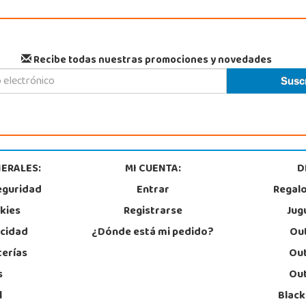
Recibe todas nuestras promociones y novedades
ERALES:
MI CUENTA:
D
eguridad
Entrar
Regal
okies
Registrarse
Jug
acidad
¿Dónde está mi pedido?
Out
terías
Out
s
Out
l
Black