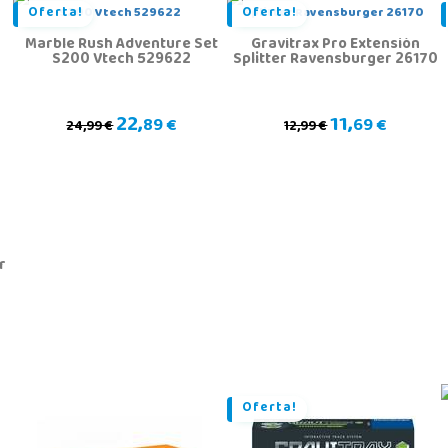
Oferta!
Oferta!
Marble Rush Adventure Set
Gravitrax Pro Extensión
S200 Vtech 529622
Splitter Ravensburger 26170
22,
11,
89 €
69 €
24,99 €
12,99 €
r
Oferta!