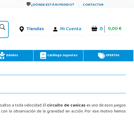
¿DÓNDE ESTÁ MI PEDIDO?
CONTACTAR
0
0,00 €
Tiendas
Mi Cuenta
Edades
Catálogo Juguetes
OFERTAS
altos a toda velocidad. El
circuito de canicas
es uno de esos juegos
e con la observación de la gravedad en acción. Por ese motivo hemos