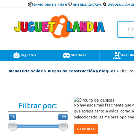
ENVÍO GRATIS > 59 €
ENTREGA 24/72H.
DEVOLUCIÓN GR
Juguetes
Disfraces
Aire Lib
Juguetería online
>
Juegos de construcción y bloques
>
Circuito
Filtrar por:
No hay nada más fascinante que ve
que atrapa tanto a niños como a
11€
45€
seleccionado las mejores opciones