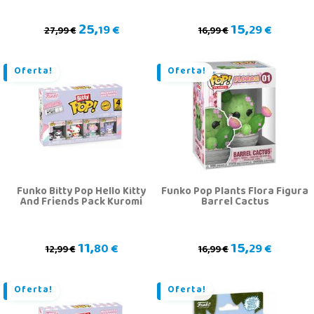
Oscilante
25,
15,
19 €
29 €
27,99 €
16,99 €
Oferta!
Oferta!
Funko Bitty Pop Hello Kitty
Funko Pop Plants Flora Figura
And Friends Pack Kuromi
Barrel Cactus
11,
15,
80 €
29 €
12,99 €
16,99 €
Oferta!
Oferta!