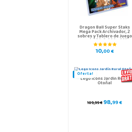
Dragon Ball Super Staks
Mega Pack Archivador, 2
sobres y Tablero de Juego
Panini 8018190011883
10,
00 €
Oferta!
Lego Icons Jardín Rural
Otoñal
98,
99 €
109,99 €