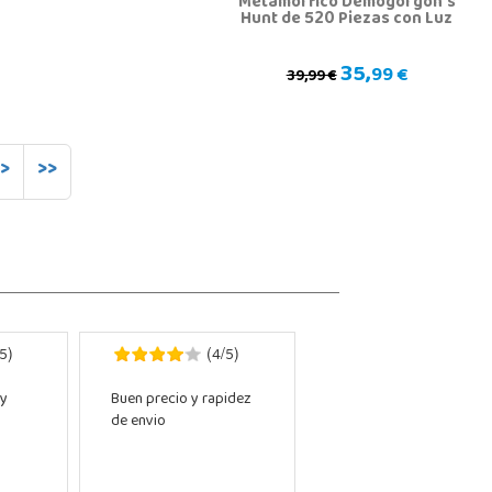
Metamórfico Demogorgon’s
Hunt de 520 Piezas con Luz
LED
35,
99 €
39,99 €
>
>>
5
4
5
)
(
/
)
 y
Buen precio y rapidez
de envio