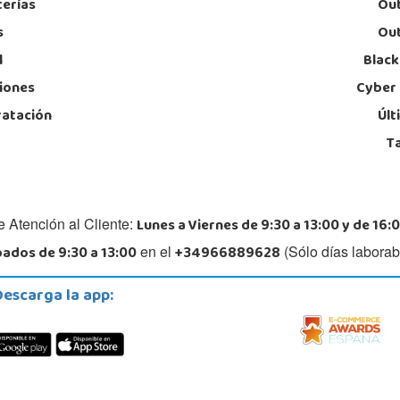
terías
Out
s
Out
l
Black
iones
Cyber
ratación
Últ
T
Lunes a Viernes de 9:30 a 13:00 y de 16:0
e Atención al Cliente:
ados de 9:30 a 13:00
+34966889628
en el
(Sólo días laborab
Descarga la app: