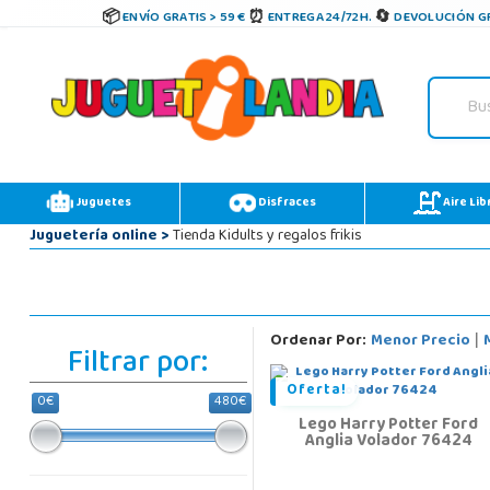
ENVÍO GRATIS > 59 €
ENTREGA 24/72H.
DEVOLUCIÓN GR
Juguetes
Disfraces
Aire Lib
Juguetería online
>
Tienda Kidults y regalos frikis
Ordenar Por:
Menor Precio
|
Filtrar por:
Oferta!
0€
480€
Lego Harry Potter Ford
Anglia Volador 76424