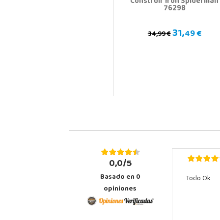
Construir Iron Spiderman
76298
31,
49 €
34,99 €
0,0/5
Basado en
0
Todo Ok
opiniones