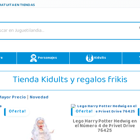
ATUITA EN TIENDAS
re
Personajes
Kidults
Tienda Kidults y regalos frikis
Mayor Precio
Novedad
|
Oferta!
Oferta!
Lego Harry Potter Hedwig en
el Número 4 de Privet Drive
76425