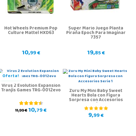
Hot Wheels Premium Pop
Super Mario Juego Planta
Culture Mattel HXD63
Piraña Epoch Para Imaginar
7357
10,
19,
99 €
85 €
Oferta!
Virus 2 Evolution Expansion
Tranjis Games TRG-0012evo
Zuru My Mini Baby Sweet
Hearts Bola con Figura
Sorpresa con Accesorios
Serie 1
10,
79 €
11,99 €
9,
99 €