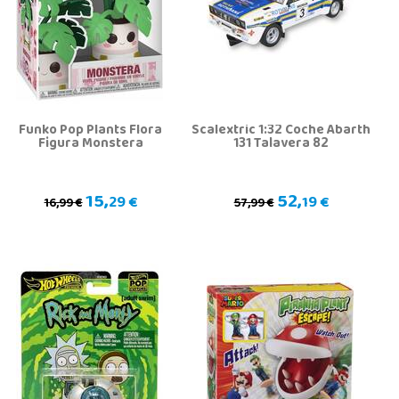
Funko Pop Plants Flora
Scalextric 1:32 Coche Abarth
Figura Monstera
131 Talavera 82
15,
52,
29 €
19 €
16,99 €
57,99 €