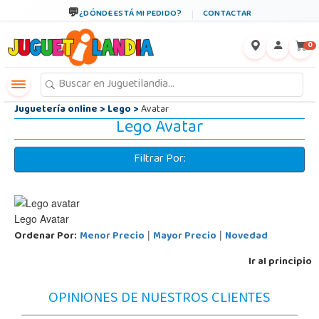
←
×
¿DÓNDE ESTÁ MI PEDIDO?
CONTACTAR
0
Juguetería online
>
Lego
>
Avatar
Lego Avatar
Filtrar Por:
Lego Avatar
Ordenar Por:
Menor Precio
Mayor Precio
Novedad
|
|
Ir al principio
OPINIONES DE NUESTROS CLIENTES