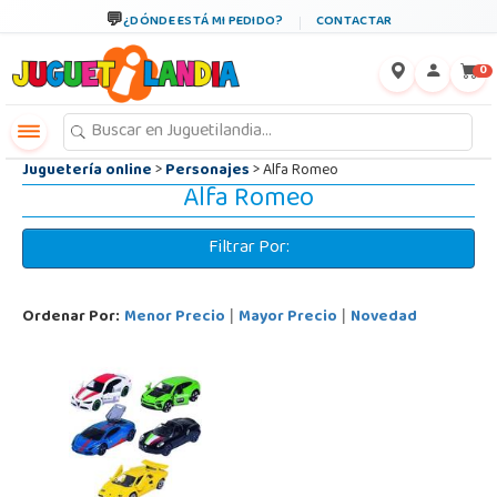
←
×
¿DÓNDE ESTÁ MI PEDIDO?
CONTACTAR
0
Juguetería online
>
Personajes
> Alfa Romeo
Alfa Romeo
Filtrar Por:
Ordenar Por:
Menor Precio
Mayor Precio
Novedad
|
|