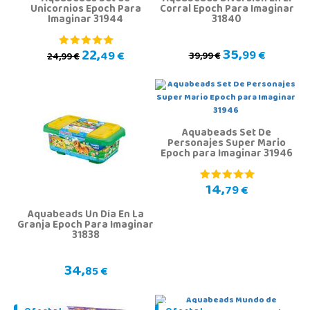
Unicornios Epoch Para
Corral Epoch Para Imaginar
Imaginar 31944
31840
35,
22,
99 €
49 €
39,99 €
24,99 €
Aquabeads Set De
Personajes Super Mario
Epoch para Imaginar 31946
14,
79 €
Aquabeads Un Día En La
Granja Epoch Para Imaginar
31838
34,
85 €