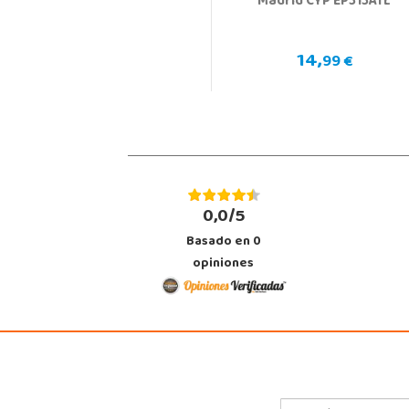
Madrid CYP EP313ATL
14,
99 €
0,0/5
Basado en
0
opiniones