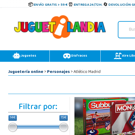
ENVÍO GRATIS > 59 €
ENTREGA 24/72H.
DEVOLUCIÓN GR
Juguetes
Disfraces
Aire Lib
Juguetería online
>
Personajes
> Atlético Madrid
Filtrar por:
14€
15€