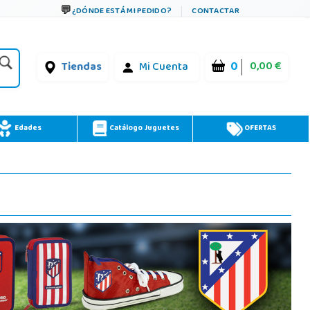
¿DÓNDE ESTÁ MI PEDIDO?
CONTACTAR
0
0,00 €
Tiendas
Mi Cuenta
Edades
Catálogo Juguetes
OFERTAS