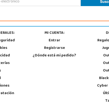
ERALES:
MI CUENTA:
D
eguridad
Entrar
Regal
okies
Registrarse
Jug
acidad
¿Dónde está mi pedido?
Out
terías
Out
s
Out
l
Black
iones
Cyber
ratación
Últ
T