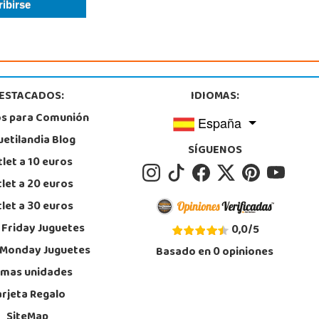
ESTACADOS:
IDIOMAS:
os para Comunión
España
uetilandia Blog
SÍGUENOS
let a 10 euros
let a 20 euros
let a 30 euros
 Friday Juguetes
0,0
/
5
 Monday Juguetes
Basado en
0
opiniones
imas unidades
arjeta Regalo
SiteMap