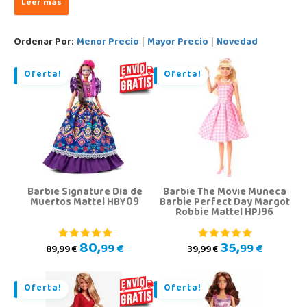
Ordenar Por:
Menor Precio
Mayor Precio
Novedad
|
|
Oferta!
Oferta!
Barbie Signature Día de
Barbie The Movie Muñeca
Muertos Mattel HBY09
Barbie Perfect Day Margot
Robbie Mattel HPJ96
80,
35,
99 €
99 €
89,99 €
39,99 €
Oferta!
Oferta!