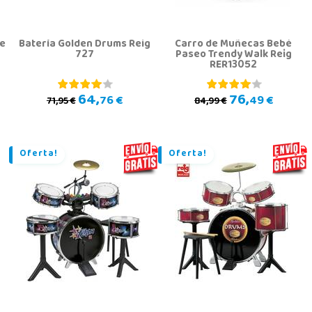
de
Batería Golden Drums Reig
Carro de Muñecas Bebé
727
Paseo Trendy Walk Reig
RER13052
64,
76,
76 €
49 €
71,95 €
84,99 €
Oferta!
Oferta!