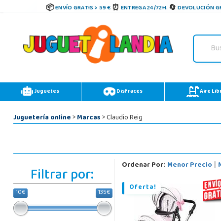
ENVÍO GRATIS > 59 €
ENTREGA 24/72H.
DEVOLUCIÓN GR
Juguetes
Disfraces
Aire Lib
Juguetería online
>
Marcas
> Claudio Reig
Ordenar Por:
Menor Precio
|
Filtrar por:
Oferta!
10€
135€