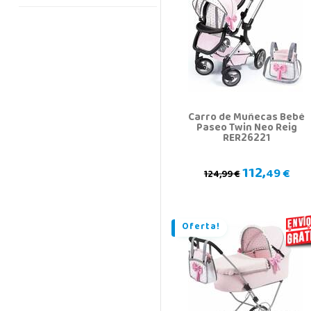
Carro de Muñecas Bebé
Paseo Twin Neo Reig
RER26221
112,
49 €
124,99 €
Oferta!