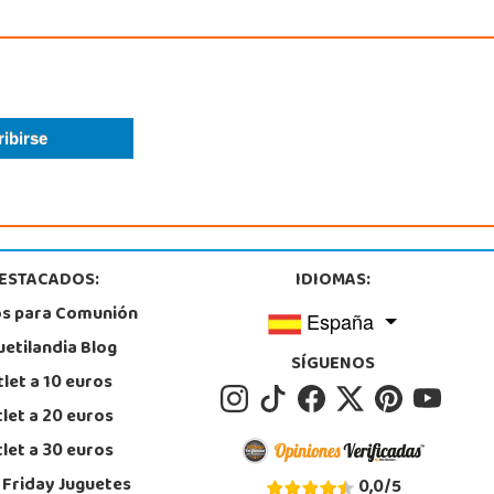
ESTACADOS:
IDIOMAS:
os para Comunión
España
uetilandia Blog
SÍGUENOS
let a 10 euros
let a 20 euros
let a 30 euros
 Friday Juguetes
0,0
/
5