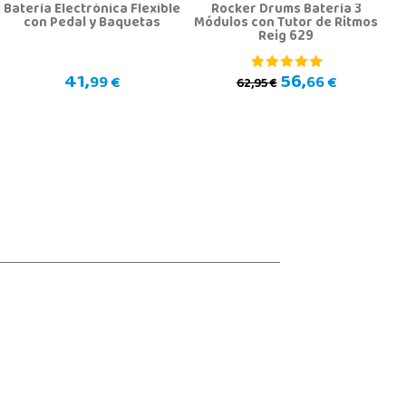
Batería Electrónica Flexible
Rocker Drums Batería 3
con Pedal y Baquetas
Módulos con Tutor de Ritmos
Reig 629
41,
56,
99 €
66 €
62,95 €