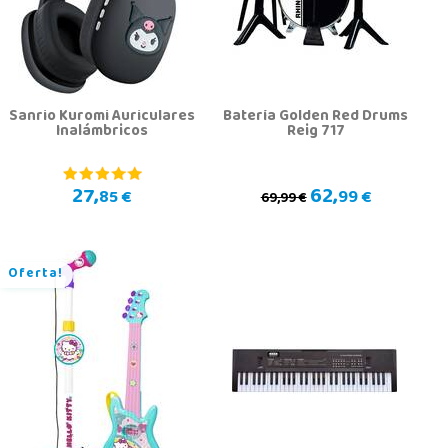
Sanrio Kuromi Auriculares
Batería Golden Red Drums
Inalámbricos
Reig 717
27,
62,
85 €
99 €
69,99 €
Oferta!