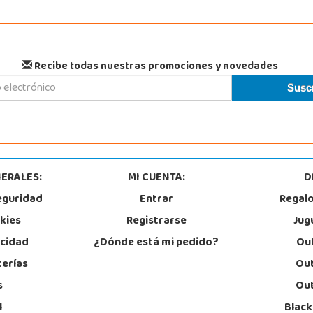
Recibe todas nuestras promociones y novedades
ERALES:
MI CUENTA:
D
eguridad
Entrar
Regal
okies
Registrarse
Jug
acidad
¿Dónde está mi pedido?
Out
terías
Out
s
Out
l
Black