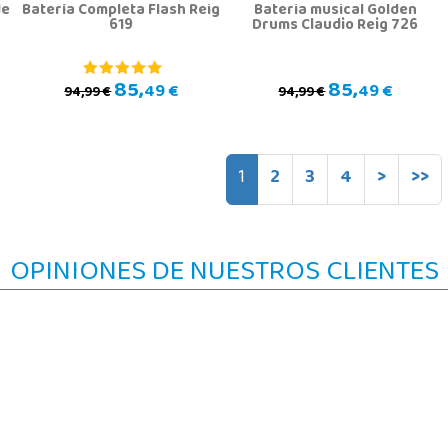
de
Batería Completa Flash Reig
Bateria musical Golden
619
Drums Claudio Reig 726
85,
85,
49 €
49 €
94,99 €
94,99 €
1
2
3
4
>
>>
OPINIONES DE NUESTROS CLIENTES