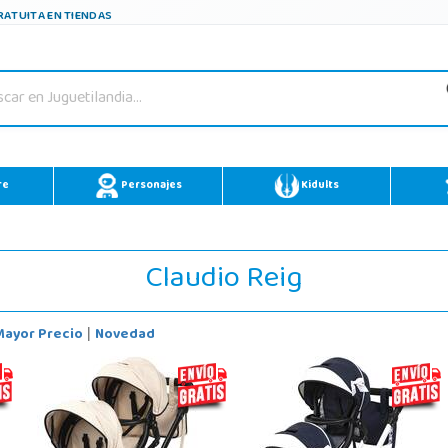
ATUITA EN TIENDAS
re
Personajes
Kidults
Claudio Reig
Mayor Precio
Novedad
|