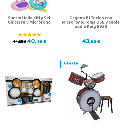
Sanrio Hello Kitty Set
Organo 61 Teclas con
Guitarra y Micrófono
Microfono, Toma USB y cable
audio Reig 8928
40,
43,
49 €
85 €
44,95 €
Oferta!