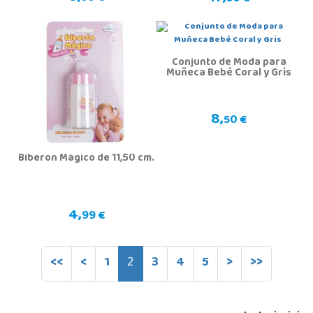
Conjunto de Moda para
Muñeca Bebé Coral y Gris
8,
50 €
Biberon Mágico de 11,50 cm.
4,
99 €
<<
<
1
2
3
4
5
>
>>