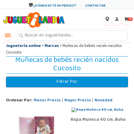
←
×
¿DÓNDE ESTÁ MI PEDIDO?
CONTACTAR
0
Juguetería online
>
Marcas
> Muñecas de bebés recién nacidos
Cucosito
Muñecas de bebés recién nacidos
Cucosito
Filtrar Por:
Ordenar Por:
Menor Precio
Mayor Precio
Novedad
|
|
Ropa Muñeca 40 cm. Buho