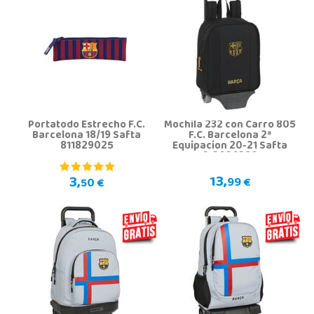
Portatodo Estrecho F.C.
Mochila 232 con Carro 805
Barcelona 18/19 Safta
F.C. Barcelona 2ª
811829025
Equipacion 20-21 Safta
612026280
13,
3,
99 €
50 €