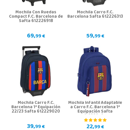
Mochila Con Ruedas
Mochila Carro F.C.
Compact F.C. Barcelona de
Barcelona Safta 612226313
Safta 612226918
69,
59,
99 €
99 €
Mochila Carro F.C.
Mochila Infantil Adaptable
Barcelona 1ª Equipación
a Carro F.C. Barcelona 1ª
22/23 Safta 612229020
Equipación Safta
612329524
39,
22,
99 €
99 €