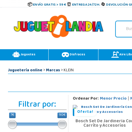
ENVÍO GRATIS > 59 €
ENTREGA 24/72H.
DEVOLUCIÓN GR
Juguetes
Disfraces
Aire Lib
Juguetería online
>
Marcas
> KLEIN
Ordenar Por:
Menor Precio
|
Filtrar por:
Oferta!
7€
90€
Bosch Set De Jardinería Co
Carrito y Accesorios