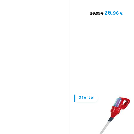
26,
96 €
29,95 €
Oferta!