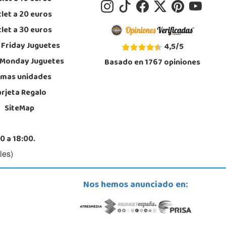
let a 20 euros
let a 30 euros
 Friday Juguetes
4,5
/
5
 Monday Juguetes
Basado en
1767
opiniones
imas unidades
arjeta Regalo
SiteMap
0 a 18:00.
les)
Nos hemos anunciado en: