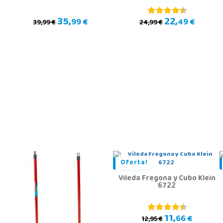
35,
22,
99 €
49 €
39,99 €
24,99 €
Oferta!
Vileda Fregona y Cubo Klein
6722
11,
66 €
12,95 €