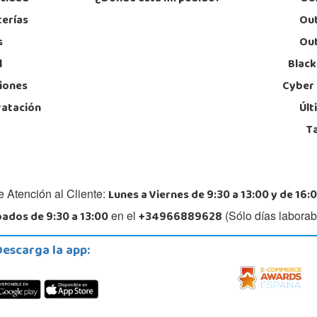
terías
Out
s
Out
l
Black
iones
Cyber
ratación
Últ
T
Lunes a Viernes de 9:30 a 13:00 y de 16:0
e Atención al Cliente:
ados de 9:30 a 13:00
+34966889628
en el
(Sólo días laborab
Descarga la app: