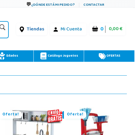
¿DÓNDE ESTÁ MI PEDIDO?
CONTACTAR
0
0,00 €
Tiendas
Mi Cuenta
Edades
Catálogo Juguetes
OFERTAS
Oferta!
Oferta!