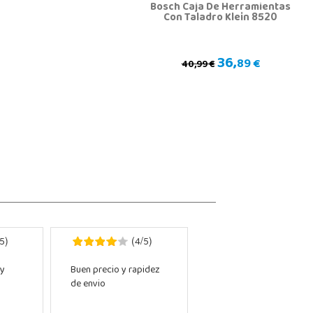
Bosch Caja De Herramientas
Con Taladro Klein 8520
36,
89 €
40,99 €
5
4
5
)
(
/
)
 y
Buen precio y rapidez
de envio