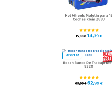
Hot Wheels Maletín para 1
Coches Klein 2883
14,
39 €
15,99 €
Oferta!
Bosch Banco De Trabajo Kle
8320
62,
99 €
69,99 €