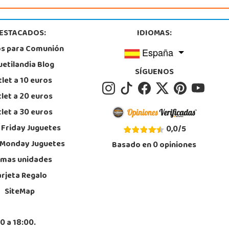
ESTACADOS:
IDIOMAS:
os para Comunión
España
uetilandia Blog
SÍGUENOS
let a 10 euros
let a 20 euros
let a 30 euros
 Friday Juguetes
0,0
/
5
 Monday Juguetes
Basado en
0
opiniones
imas unidades
arjeta Regalo
SiteMap
0 a 18:00.