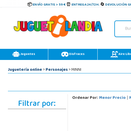
ENVÍO GRATIS > 59 €
ENTREGA 24/72H.
DEVOLUCIÓN GR
Juguetes
Disfraces
Aire Lib
Juguetería online
>
Personajes
> MINNI
Ordenar Por:
Menor Precio
|
Filtrar por: