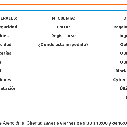
ERALES:
MI CUENTA:
D
eguridad
Entrar
Regal
okies
Registrarse
Jug
acidad
¿Dónde está mi pedido?
Out
terías
Out
s
Out
l
Black
iones
Cyber
ratación
Últ
T
Lunes a Viernes de 9:30 a 13:00 y de 16:0
e Atención al Cliente: