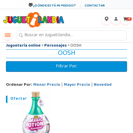
←
×
¿DÓNDE ESTÁ MI PEDIDO?
CONTACTAR
0
Juguetería online
>
Personajes
> OOSH
OOSH
Filtrar Por:
Ordenar Por:
Menor Precio
Mayor Precio
Novedad
|
|
Oferta!