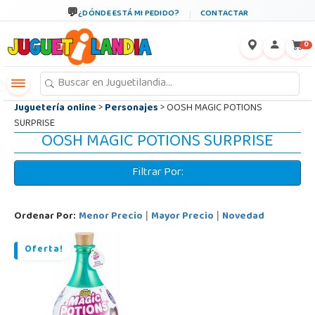
←
×
¿DÓNDE ESTÁ MI PEDIDO?
CONTACTAR
0
Juguetería online
>
Personajes
> OOSH MAGIC POTIONS
SURPRISE
OOSH MAGIC POTIONS SURPRISE
Filtrar Por:
Ordenar Por:
Menor Precio
Mayor Precio
Novedad
|
|
Oferta!