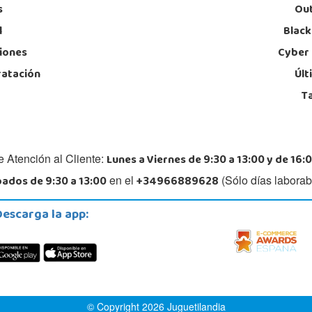
s
Out
l
Black
iones
Cyber
ratación
Últ
T
Lunes a Viernes de 9:30 a 13:00 y de 16:0
e Atención al Cliente:
ados de 9:30 a 13:00
+34966889628
en el
(Sólo días laborab
Descarga la app:
© Copyright 2026 Juguetilandia