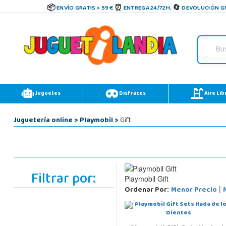
ENVÍO GRATIS > 59 €
ENTREGA 24/72H.
DEVOLUCIÓN GR
Juguetes
Disfraces
Aire Lib
Juguetería online
>
Playmobil
>
Gift
Filtrar por:
Playmobil Gift
Ordenar Por:
Menor Precio
|