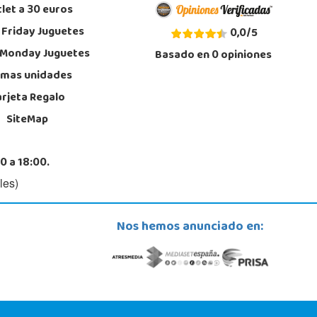
let a 30 euros
 Friday Juguetes
0,0
/
5
 Monday Juguetes
Basado en
0
opiniones
imas unidades
arjeta Regalo
SiteMap
0 a 18:00.
les)
Nos hemos anunciado en: