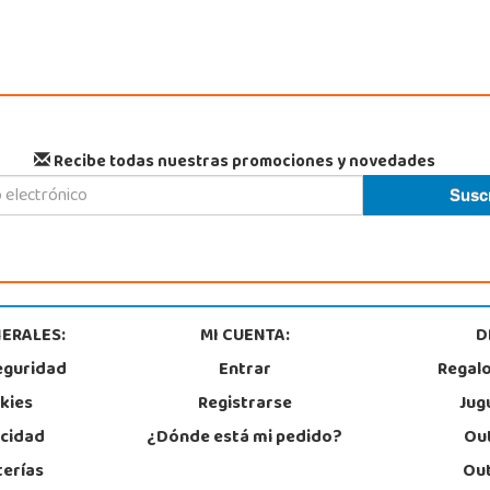
Recibe todas nuestras promociones y novedades
ERALES:
MI CUENTA:
D
eguridad
Entrar
Regal
okies
Registrarse
Jug
acidad
¿Dónde está mi pedido?
Out
terías
Out