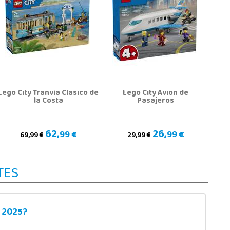
Lego City Tranvía Clásico de
Lego City Avión de
la Costa
Pasajeros
62,
26,
99 €
99 €
69,99 €
29,99 €
TES
y 2025?