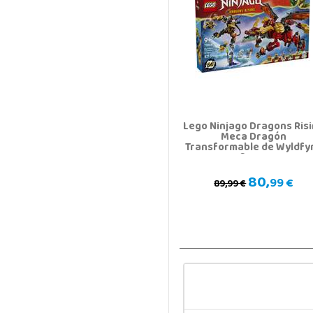
Lego Ninjago Dragons Ris
Meca Dragón
Transformable de Wyldfy
2 en 1
80,
99 €
89,99 €