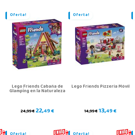
Oferta!
Oferta!
Lego Friends Cabaña de
Lego Friends Pizzería Móvil
Glamping en la Naturaleza
22,
13,
49 €
49 €
24,99 €
14,99 €
Oferta!
Oferta!