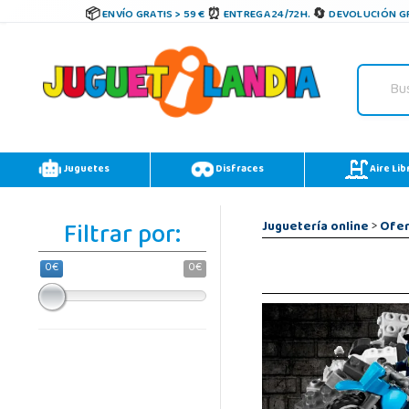
ENVÍO GRATIS > 59 €
ENTREGA 24/72H.
DEVOLUCIÓN GR
Juguetes
Disfraces
Aire Lib
Filtrar por:
Juguetería online
>
Ofer
0€
0€