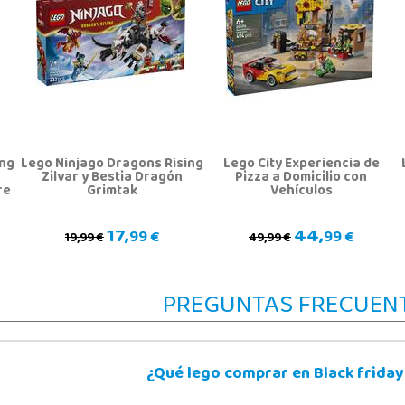
ing
Lego Ninjago Dragons Rising
Lego City Experiencia de
Zilvar y Bestia Dragón
Pizza a Domicilio con
re
Grimtak
Vehículos
17,
44,
99 €
99 €
19,99 €
49,99 €
PREGUNTAS FRECUEN
¿Qué lego comprar en Black frida