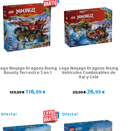
Lego Ninjago Dragons Rising
Lego Ninjago Dragons Rising
Bounty Terrestre 3 en 1
Vehículos Combinables de
Kai y Cole
116,
26,
99 €
99 €
129,99 €
29,99 €
Oferta!
Oferta!