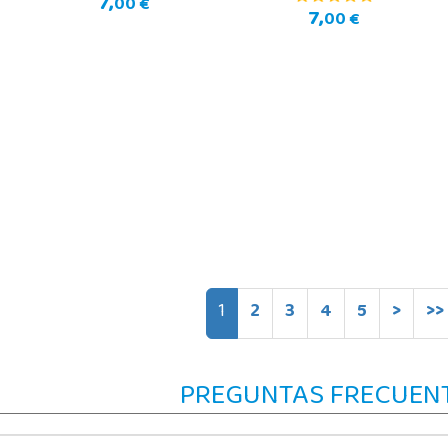
7,
00 €
7,
00 €
1
2
3
4
5
>
>>
PREGUNTAS FRECUEN