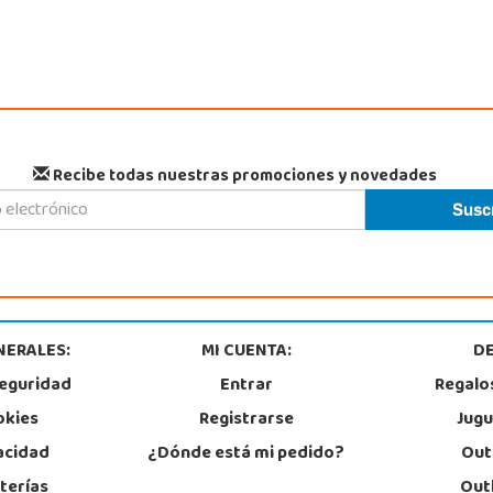
Recibe todas nuestras promociones y novedades
NERALES:
MI CUENTA:
D
seguridad
Entrar
Regalo
okies
Registrarse
Jugu
vacidad
¿Dónde está mi pedido?
Out
terías
Out