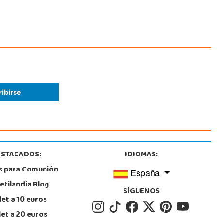
ESTACADOS:
IDIOMAS:
s para Comunión
España
etilandia Blog
SÍGUENOS
let a 10 euros
let a 20 euros