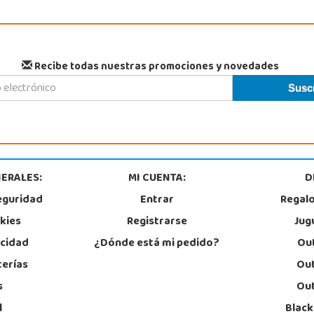
Recibe todas nuestras promociones y novedades
ERALES:
MI CUENTA:
D
eguridad
Entrar
Regal
okies
Registrarse
Jug
acidad
¿Dónde está mi pedido?
Out
terías
Out
s
Out
l
Black