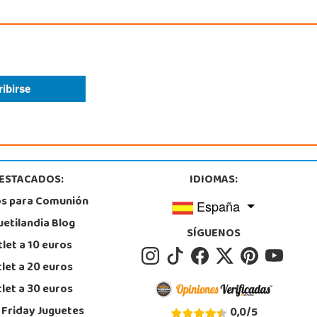
ESTACADOS:
IDIOMAS:
os para Comunión
España
uetilandia Blog
SÍGUENOS
let a 10 euros
let a 20 euros
let a 30 euros
 Friday Juguetes
0,0
/
5