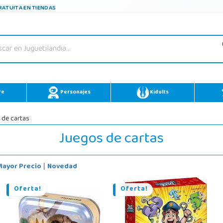
ATUITA EN TIENDAS
re
Personajes
Kidults
 de cartas
Juegos de cartas
Mayor Precio
Novedad
|
Oferta!
Oferta!