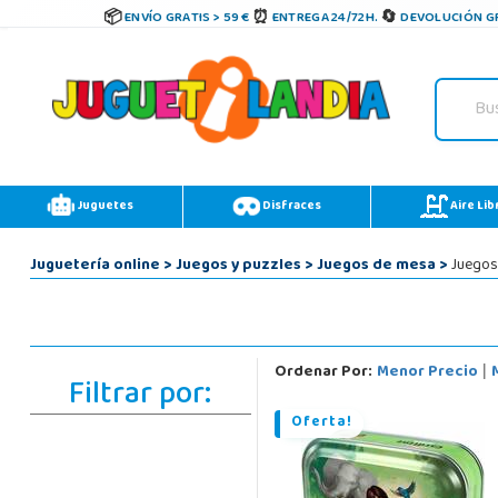
ENVÍO GRATIS > 59 €
ENTREGA 24/72H.
DEVOLUCIÓN GR
Juguetes
Disfraces
Aire Lib
Juguetería online
>
Juegos y puzzles
>
Juegos de mesa
>
Juegos
Ordenar Por:
Menor Precio
|
Filtrar por:
Oferta!