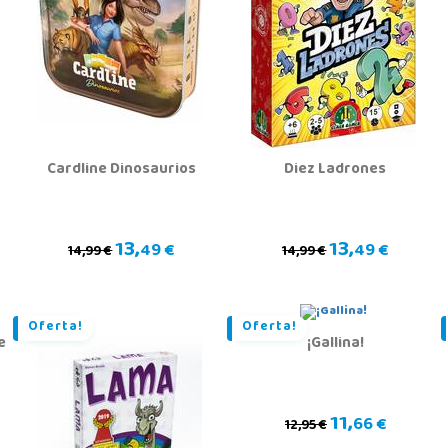
Cardline Dinosaurios
Diez Ladrones
13,
13,
49 €
49 €
14,99 €
14,99 €
Oferta!
Oferta!
e
¡Gallina!
11,
66 €
12,95 €