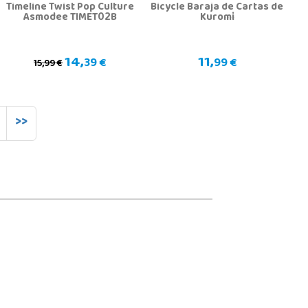
Timeline Twist Pop Culture
Bicycle Baraja de Cartas de
Asmodee TIMET02B
Kuromi
14,
11,
39 €
99 €
15,99 €
>>