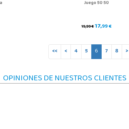
ja
Juego 50 50
17,
99 €
19,99 €
<<
<
4
5
6
7
8
>
OPINIONES DE NUESTROS CLIENTES