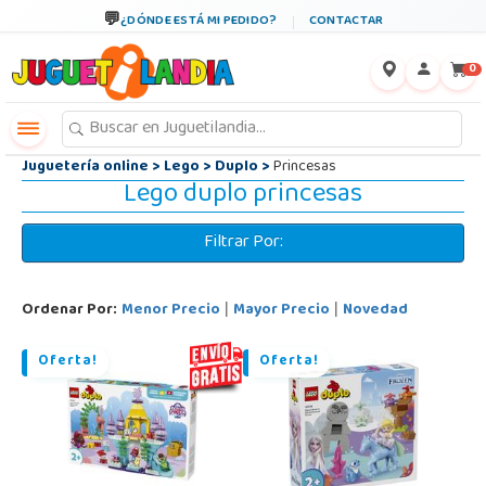
←
×
¿DÓNDE ESTÁ MI PEDIDO?
CONTACTAR
0
Juguetería online
>
Lego
>
Duplo
>
Princesas
Lego duplo princesas
Filtrar Por:
Ordenar Por:
Menor Precio
Mayor Precio
Novedad
|
|
Oferta!
Oferta!