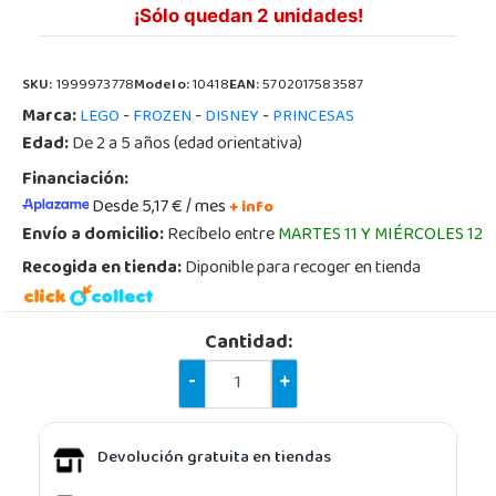
¡Sólo quedan 2 unidades!
SKU:
1999973778
Modelo:
10418
EAN:
5702017583587
Marca:
-
-
-
LEGO
FROZEN
DISNEY
PRINCESAS
Edad:
De 2 a 5 años (edad orientativa)
Financiación:
Desde 5,17 € / mes
+ info
Envío a domicilio:
Recíbelo entre
MARTES 11 Y MIÉRCOLES 12
Recogida en tienda:
Diponible para recoger en tienda
Cantidad:
-
+
Devolución gratuita en tiendas