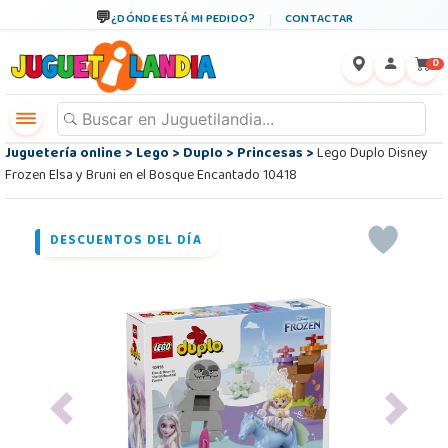
¿DÓNDE ESTÁ MI PEDIDO?
CONTACTAR
←
×
0
Juguetería online
>
Lego
>
Duplo
>
Princesas
>
Lego Duplo Disney
Frozen Elsa y Bruni en el Bosque Encantado 10418
DESCUENTOS DEL DÍA
Previous
Next