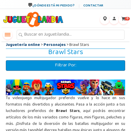
←
×
¿DÓNDE ESTÁ MI PEDIDO?
CONTACTAR
0
Juguetería online
>
Personajes
> Brawl Stars
Brawl Stars
Filtrar Por:
Tu videojuego multijugador preferido vuelve y lo hace en sus
formatos más divertidos y alucinantes. Pasa a la acción junto a tus
luchadores preferidos de
Brawl Stars
, aquí podrás encontrar
artículos de los más variados como figuras, mini figuras, peluches y
más. ¡Disfruta de la diversión de las batallas multijugador en su
versión más tangible! ¡Recrea batallas muy épicas junto a algunos de