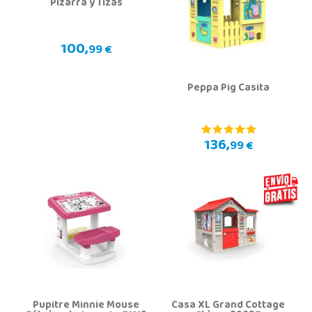
Pizarra y Tizas
100,
99 €
Peppa Pig Casita
136,
99 €
Pupitre Minnie Mouse
Casa XL Grand Cottage