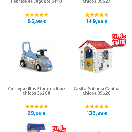
Fábrica de Juguete 51119
Chicos 89627
55,
149,
99 €
99 €
Correpasillos Starkids Blue
Casita Patrulla Canina
Chicos 35208
Chicos 89526
29,
136,
99 €
99 €