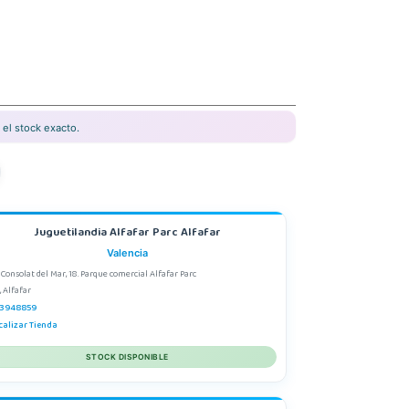
el stock exacto.
Juguetilandia Alfafar Parc Alfafar
Valencia
 Consolat del Mar, 18. Parque comercial Alfafar Parc
, Alfafar
3948859
calizar Tienda
STOCK DISPONIBLE