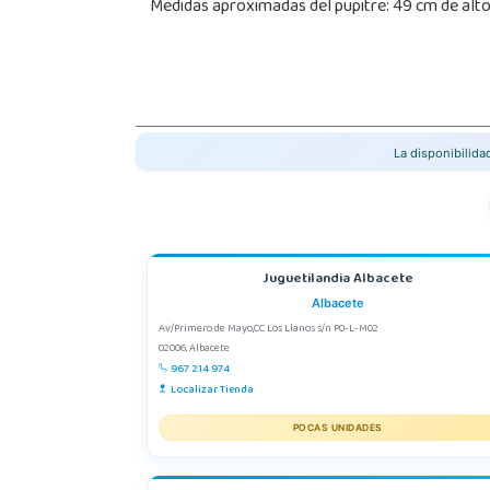
Medidas aproximadas del pupitre: 49 cm de alto,
La disponibilid
Juguetilandia Albacete
Albacete
Av/Primero de Mayo,CC Los Llanos s/n P0-L-M02
02006, Albacete
967 214 974
Localizar Tienda
POCAS UNIDADES