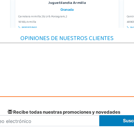
Juguetilandia Armilla
Granada
Carretera Armilla 29, Urb. Porcegram, 2
Centr
18100, Armilla
48903
958183860
94
Localizar Tienda
Lo
OPINIONES DE NUESTROS CLIENTES
POCAS UNIDADES
Juguetilandia Cocentaina
Alicante
Avd. Alicante,27 (Carretera N-340)
AV/ V
03820, Cocentaina
06400
965 59 27 53
92
Localizar Tienda
Lo
POCAS UNIDADES
Recibe todas nuestras promociones y novedades
Juguetilandia Finestrat
Alicante