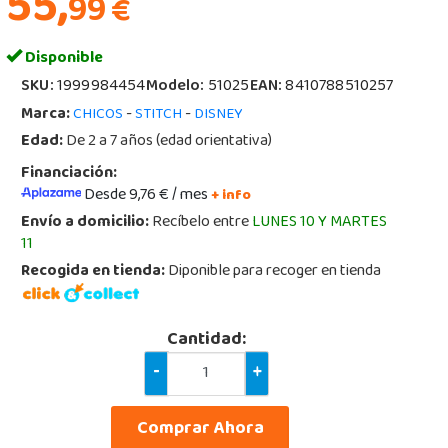
55,
99
€
Disponible
SKU:
1999984454
Modelo:
51025
EAN:
8410788510257
Marca:
-
-
CHICOS
STITCH
DISNEY
Edad:
De 2 a 7 años (edad orientativa)
Financiación:
Desde 9,76 € / mes
+ info
Envío a domicilio:
Recíbelo entre
LUNES 10 Y MARTES
11
Recogida en tienda:
Diponible para recoger en tienda
Cantidad:
-
+
Comprar Ahora