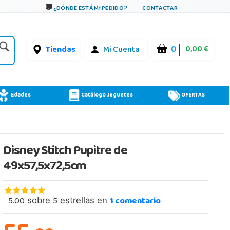
¿DÓNDE ESTÁ MI PEDIDO?
CONTACTAR
0
0,00 €
Tiendas
Mi Cuenta
Edades
Catálogo Juguetes
OFERTAS
Disney Stitch Pupitre de
49x57,5x72,5cm
5.00
5
1
comentario
sobre
estrellas en