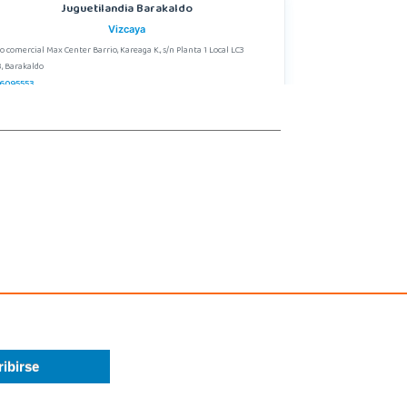
Juguetilandia Barakaldo
Vizcaya
o comercial Max Center Barrio, Kareaga K., s/n Planta 1 Local LC3
, Barakaldo
6095553
calizar Tienda
POCAS UNIDADES
Juguetilandia Don Benito Vegas
Badajoz
egas Altas Nº 27-2
, Don Benito
4 805 636
calizar Tienda
POCAS UNIDADES
Juguetilandia Gines
Sevilla