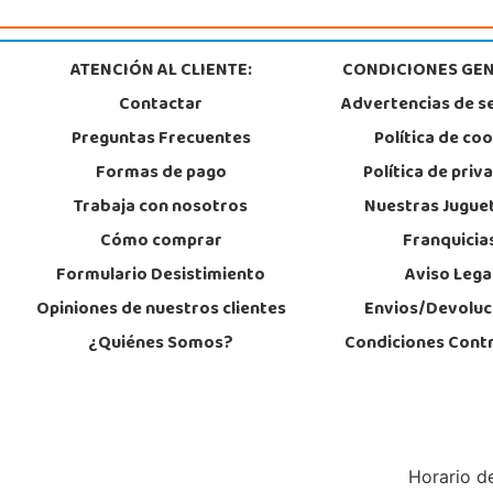
Crta. Crevillente Pol. Llano de San José, Calle Reus, Nº 4 local 1
03296, Elche
677615003
ATENCIÓN AL CLIENTE:
CONDICIONES GEN
Localizar Tienda
Contactar
Advertencias de s
POCAS UNIDADES
Preguntas Frecuentes
Política de co
Formas de pago
Política de priv
Juguetilandia Huelva
Trabaja con nosotros
Nuestras Jugue
Huelva
Cómo comprar
Franquicia
Avenida Molino de la Vega, C.C. Puerta del Odiel, Pol. Pesquero Norte, Nav
21002, Huelva
Formulario Desistimiento
Aviso Lega
959 541 845
Localizar Tienda
Opiniones de nuestros clientes
Envios/Devoluc
¿Quiénes Somos?
Condiciones Cont
POCAS UNIDADES
Juguetilandia Lugo
Lugo
CC As Termas, Av. Infanta Elena 213, Antiguo Muelle Eroski
Horario de
27003, Lugo