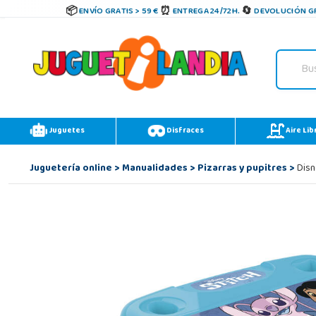
ENVÍO GRATIS > 59 €
ENTREGA 24/72H.
DEVOLUCIÓN GR
Juguetes
Disfraces
Aire Lib
Juguetería online
>
Manualidades
>
Pizarras y pupitres
>
Disn