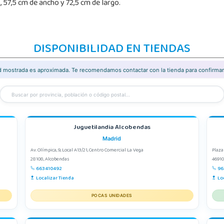
 57,5 cm de ancho y 72,5 cm de largo.
DISPONIBILIDAD EN TIENDAS
ad mostrada es aproximada. Te recomendamos contactar con la tienda para confirmar 
Juguetilandia Alcobendas
Madrid
Av. Olímpica, 9, Local A13/21, Centro Comercial La Vega
Plaza
28108, Alcobendas
46910
663410492
96
Localizar Tienda
Lo
POCAS UNIDADES