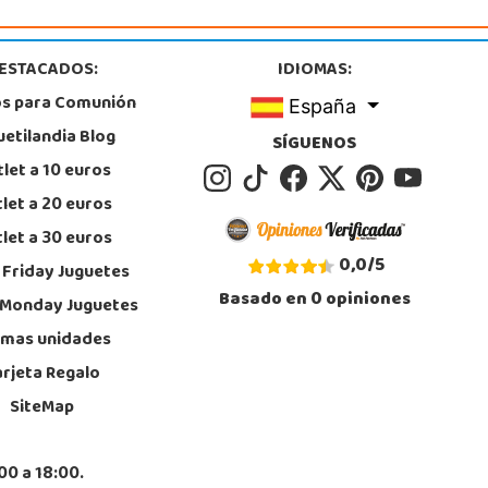
l Trabajo, 1 Local L1- C
, Gines
5605259
ESTACADOS:
IDIOMAS:
calizar Tienda
os para Comunión
España
POCAS UNIDADES
uetilandia Blog
SÍGUENOS
let a 10 euros
Juguetilandia Leganés
let a 20 euros
Madrid
let a 30 euros
e comercial Plaza Nueva, Avenida Puerta del Sol 2, mediana 2-A
, Leganés
0,0
/
5
 Friday Juguetes
8312728
Basado en
0
opiniones
calizar Tienda
 Monday Juguetes
imas unidades
POCAS UNIDADES
arjeta Regalo
SiteMap
Juguetilandia Mérida
Badajoz
Saramago de Sousa, 25
00 a 18:00.
, Mérida