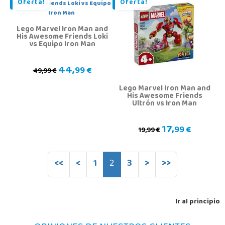
Oferta!
Oferta!
Lego Marvel Iron Man and
His Awesome Friends Loki
vs Equipo Iron Man
44,
99 €
49,99 €
Lego Marvel Iron Man and
His Awesome Friends
Ultrón vs Iron Man
17,
99 €
19,99 €
<<
<
1
2
3
>
>>
Ir al principio