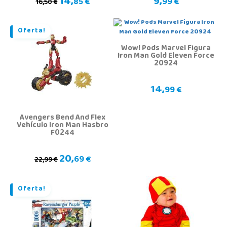
14,
9,
85 €
99 €
16,50 €
Oferta!
Wow! Pods Marvel Figura
Iron Man Gold Eleven Force
20924
14,
99 €
Avengers Bend And Flex
Vehículo Iron Man Hasbro
F0244
20,
69 €
22,99 €
Oferta!