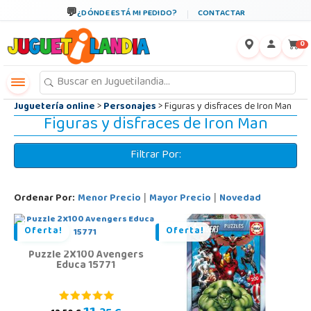
←
×
¿DÓNDE ESTÁ MI PEDIDO?
CONTACTAR
0
Juguetería online
>
Personajes
> Figuras y disfraces de Iron Man
Figuras y disfraces de Iron Man
Filtrar Por:
Ordenar Por:
Menor Precio
Mayor Precio
Novedad
|
|
Oferta!
Oferta!
Puzzle 2X100 Avengers
Educa 15771