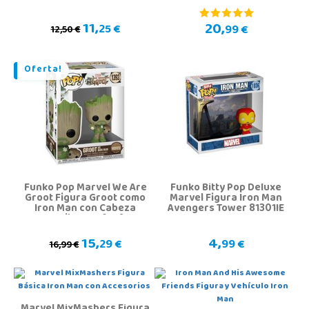
11,
20,
25 €
99 €
12,50 €
Oferta!
Funko Pop Marvel We Are
Funko Bitty Pop Deluxe
Groot Figura Groot como
Marvel Figura Iron Man
Iron Man con Cabeza
Avengers Tower 81301IE
Oscilante 79516
15,
4,
29 €
99 €
16,99 €