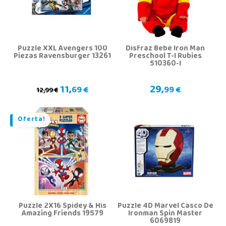
Puzzle XXL Avengers 100
Disfraz Bebé Iron Man
Piezas Ravensburger 13261
Preschool T-I Rubies
510360-I
11,
29,
69 €
99 €
12,99 €
Oferta!
Puzzle 2X16 Spidey & His
Puzzle 4D Marvel Casco De
Amazing Friends 19579
Ironman Spin Master
6069819