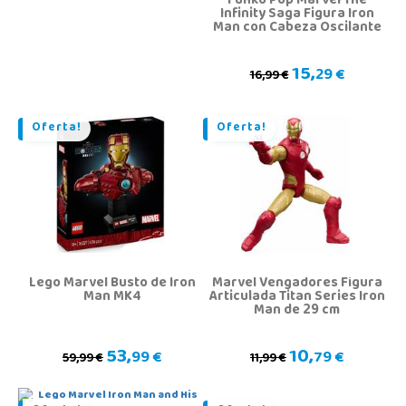
Funko Pop Marvel The
Infinity Saga Figura Iron
Man con Cabeza Oscilante
15,
29 €
16,99 €
Oferta!
Oferta!
Lego Marvel Busto de Iron
Marvel Vengadores Figura
Man MK4
Articulada Titan Series Iron
Man de 29 cm
53,
10,
99 €
79 €
59,99 €
11,99 €