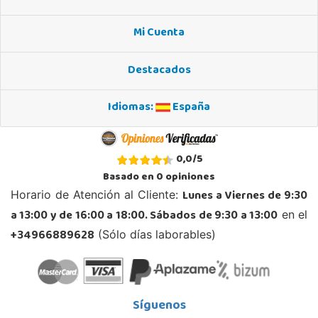
Juguetilandia Elche-Ctra.Crevillente
Alicante
Mi Cuenta
Crta. Crevillente Pol. Llano de San José, Calle Reus, Nº 4 local 1
03296, Elche
Destacados
677615003
Localizar Tienda
Idiomas:
España
POCAS UNIDADES
Juguetilandia Finestrat
0,0
/
5
Alicante
Basado en
0
opiniones
Rafael Alberti nº 4
Lunes a Viernes de 9:30
Horario de Atención al Cliente:
03509, Finestrat
a 13:00 y de 16:00 a 18:00. Sábados de 9:30 a 13:00
en el
966889639
Localizar Tienda
+34966889628
(Sólo días laborables)
STOCK DISPONIBLE
Juguetilandia Huelva
Síguenos
Huelva