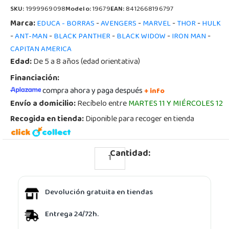
SKU:
1999969098
Modelo:
19679
EAN:
8412668196797
Marca:
-
-
-
-
EDUCA - BORRAS
AVENGERS
MARVEL
THOR
HULK
-
-
-
-
-
ANT-MAN
BLACK PANTHER
BLACK WIDOW
IRON MAN
CAPITAN AMERICA
Edad:
De 5 a 8 años (edad orientativa)
Financiación:
compra ahora y paga después
+ info
Envío a domicilio:
Recíbelo entre
MARTES 11 Y MIÉRCOLES 12
Recogida en tienda:
Diponible para recoger en tienda
Cantidad:
Devolución gratuita en tiendas
Entrega 24/72h.