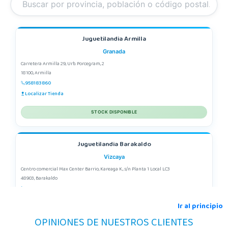
Juguetilandia Armilla
Granada
Carretera Armilla 29, Urb. Porcegram, 2
18100, Armilla
958183860
Localizar Tienda
STOCK DISPONIBLE
Juguetilandia Barakaldo
Vizcaya
Centro comercial Max Center Barrio, Kareaga K., s/n Planta 1 Local LC3
48903, Barakaldo
946095553
Localizar Tienda
Ir al principio
OPINIONES DE NUESTROS CLIENTES
POCAS UNIDADES