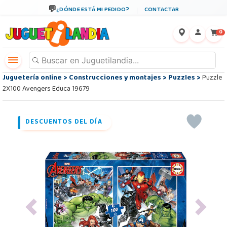
¿DÓNDE ESTÁ MI PEDIDO?
CONTACTAR
←
×
0
Juguetería online
>
Construcciones y montajes
>
Puzzles
>
Puzzle
2X100 Avengers Educa 19679
DESCUENTOS DEL DÍA
Previous
Next