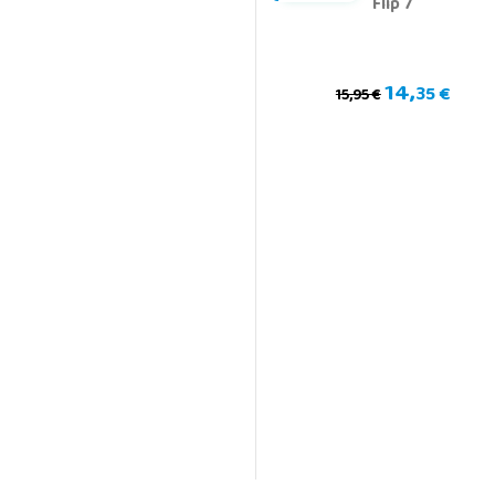
Flip 7
14,
35 €
15,95 €