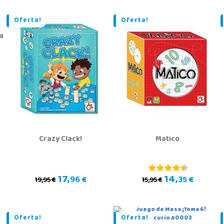
Oferta!
Oferta!
a
Crazy Clack!
Matico
17,
14,
96 €
35 €
19,95 €
15,95 €
Oferta!
Oferta!