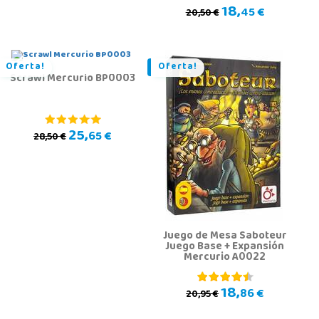
18,
45 €
20,50 €
Oferta!
Oferta!
Scrawl Mercurio BP0003
25,
65 €
28,50 €
Juego de Mesa Saboteur
Juego Base + Expansión
Mercurio A0022
18,
86 €
20,95 €