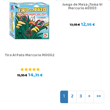
Juego de Mesa ¡Toma 6!
Mercurio A0003
12,
56 €
13,95 €
Tiro Al Pato Mercurio M0002
14,
35 €
15,95 €
1
2
3
>
>>