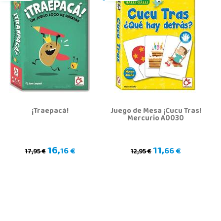
¡Traepacá!
Juego de Mesa ¡Cucu Tras!
Mercurio A0030
16,
11,
16 €
66 €
17,95 €
12,95 €