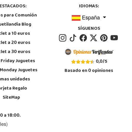
ESTACADOS:
IDIOMAS:
os para Comunión
España
uetilandia Blog
SÍGUENOS
let a 10 euros
let a 20 euros
let a 30 euros
 Friday Juguetes
0,0
/
5
 Monday Juguetes
Basado en
0
opiniones
imas unidades
arjeta Regalo
SiteMap
0 a 18:00.
les)