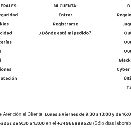
ERALES:
MI CUENTA:
D
eguridad
Entrar
Regal
okies
Registrarse
Jug
acidad
¿Dónde está mi pedido?
Out
terías
Out
s
Out
l
Black
iones
Cyber
ratación
Últ
T
Lunes a Viernes de 9:30 a 13:00 y de 16:0
e Atención al Cliente:
ados de 9:30 a 13:00
+34966889628
en el
(Sólo días laborab