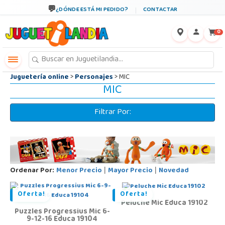
←
×
¿DÓNDE ESTÁ MI PEDIDO?
CONTACTAR
0
Juguetería online
>
Personajes
> MIC
MIC
Filtrar Por:
Ordenar Por:
Menor Precio
Mayor Precio
Novedad
|
|
Oferta!
Oferta!
Peluche Mic Educa 19102
Puzzles Progressius Mic 6-
9-12-16 Educa 19104