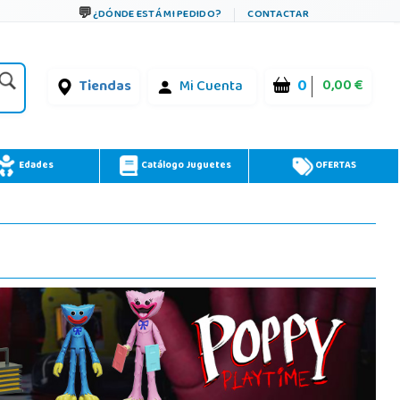
¿DÓNDE ESTÁ MI PEDIDO?
CONTACTAR
0
0,00 €
Tiendas
Mi Cuenta
Edades
Catálogo Juguetes
OFERTAS