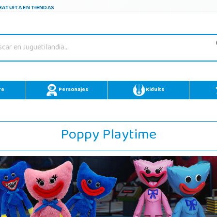
ATUITA EN TIENDAS
re
Personajes
Kidults
Poppy Playtime