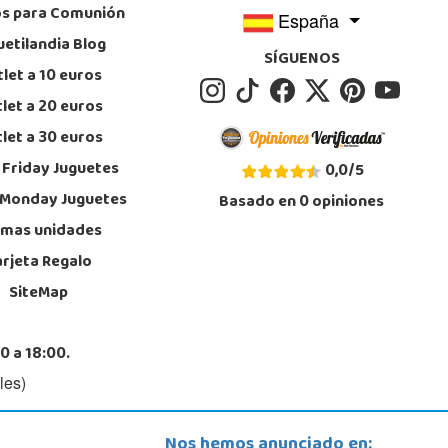
os para Comunión
España
uetilandia Blog
SÍGUENOS
let a 10 euros
let a 20 euros
let a 30 euros
 Friday Juguetes
0,0
/
5
 Monday Juguetes
Basado en
0
opiniones
imas unidades
arjeta Regalo
SiteMap
0 a 18:00.
les)
Nos hemos anunciado en: