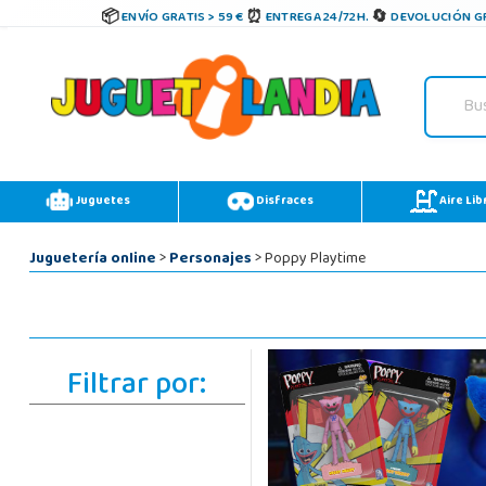
ENVÍO GRATIS > 59 €
ENTREGA 24/72H.
DEVOLUCIÓN GR
Juguetes
Disfraces
Aire Lib
Juguetería online
>
Personajes
> Poppy Playtime
Filtrar por: