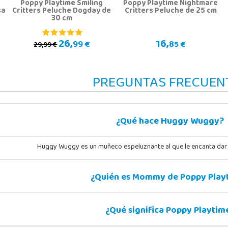
Poppy Playtime Smiling
Poppy Playtime Nightmare
sa
Critters Peluche Dogday de
Critters Peluche de 25 cm
30 cm
26,
16,
99 €
85 €
29,99 €
PREGUNTAS FRECUEN
¿Qué hace Huggy Wuggy?
Huggy Wuggy es un muñeco espeluznante al que le encanta dar 
¿Quién es Mommy de Poppy Play
¿Qué significa Poppy Playtim