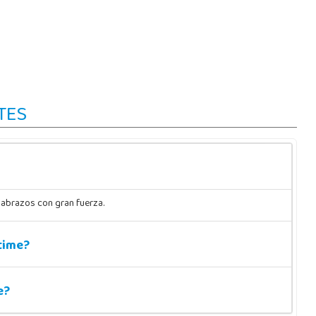
TES
abrazos con gran fuerza.
time?
e?