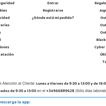
eguridad
Entrar
Regal
okies
Registrarse
Jug
acidad
¿Dónde está mi pedido?
Out
terías
Out
s
Out
l
Black
iones
Cyber
ratación
Últ
T
Lunes a Viernes de 9:30 a 13:00 y de 16:0
e Atención al Cliente:
ados de 9:30 a 13:00
+34966889628
en el
(Sólo días laborab
Descarga la app: