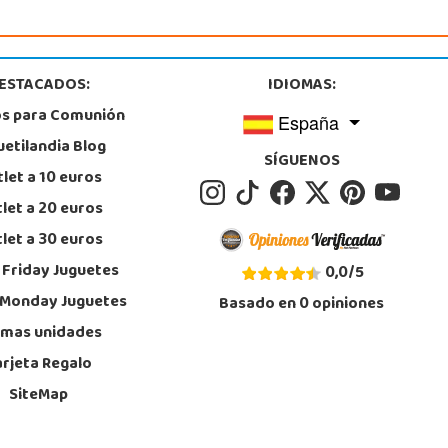
ESTACADOS:
IDIOMAS:
os para Comunión
España
uetilandia Blog
SÍGUENOS
let a 10 euros
let a 20 euros
let a 30 euros
 Friday Juguetes
0,0
/
5
 Monday Juguetes
Basado en
0
opiniones
imas unidades
arjeta Regalo
SiteMap