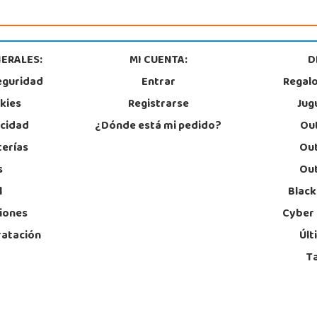
ERALES:
MI CUENTA:
D
eguridad
Entrar
Regal
okies
Registrarse
Jug
acidad
¿Dónde está mi pedido?
Out
terías
Out
s
Out
l
Black
iones
Cyber
ratación
Últ
T