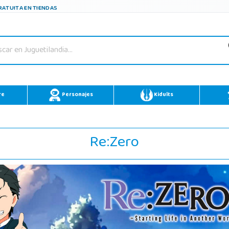
ATUITA EN TIENDAS
re
Personajes
Kidults
Re:Zero