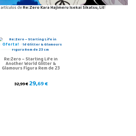
 artículos de
Re:Zero Kara Hajimeru Isekai Sikatsu, Lit
!
Oferta!
Re:Zero – Starting Life in
Another World Glitter &
Glamours Figura Rem de 23
cm
29,
69 €
32,99 €