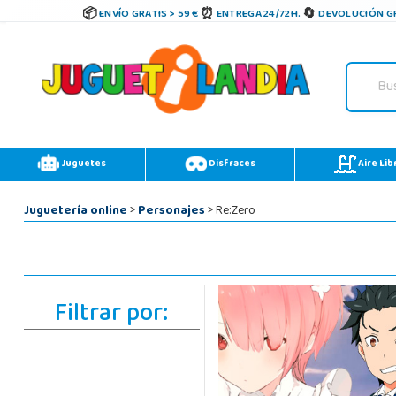
ENVÍO GRATIS > 59 €
ENTREGA 24/72H.
DEVOLUCIÓN GR
Juguetes
Disfraces
Aire Lib
Juguetería online
>
Personajes
> Re:Zero
Filtrar por: