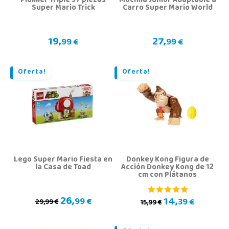
Plumier Triple 37 piezas
Mochila Junior Adaptable a
Super Mario Trick
Carro Super Mario World
19,
27,
99 €
99 €
Oferta!
Oferta!
Lego Super Mario Fiesta en
Donkey Kong Figura de
la Casa de Toad
Acción Donkey Kong de 12
cm con Plátanos
26,
14,
99 €
39 €
29,99 €
15,99 €