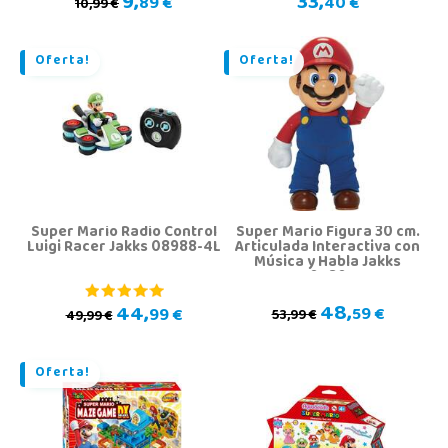
9,
33,
89 €
40 €
10,99 €
Oferta!
Oferta!
Super Mario Radio Control
Super Mario Figura 30 cm.
Luigi Racer Jakks 08988-4L
Articulada Interactiva con
Música y Habla Jakks
404304
48,
44,
59 €
99 €
53,99 €
49,99 €
Oferta!