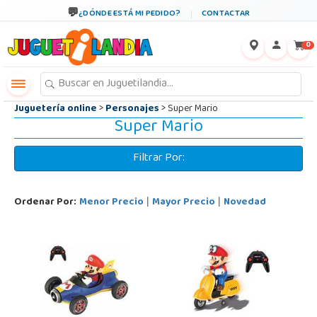
←
×
¿DÓNDE ESTÁ MI PEDIDO?
CONTACTAR
0
Juguetería online
>
Personajes
> Super Mario
Super Mario
Filtrar Por:
Ordenar Por:
Menor Precio
Mayor Precio
Novedad
|
|