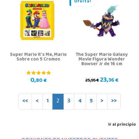
Oferta!
Super Mario It’s Me, Mario
The Super Mario Galaxy
Sobre con 5 Cromos
Movie Figura Wonder
Bowser Jr de 16 cm
23,
0,
36 €
80 €
25,95 €
<<
<
1
2
3
4
5
>
>>
Ir al principio