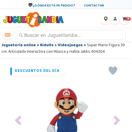
¿DÓNDE ESTÁ MI PEDIDO?
CONTACTAR
←
×
0
Juguetería online
>
Kidults
>
Videojuegos
>
Super Mario Figura 30
cm. Articulada Interactiva con Música y Habla Jakks 404304
DESCUENTOS DEL DÍA
Previous
Next