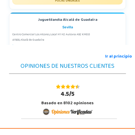
POCAS UNIDADES
Juguetilandia Alcalá de Guadaíra
Sevilla
Centro Comercial Los Alcores, Local H1 H2 Autovia A92 KM8.8
41500, Alcalá de Guadaíra
955417571
Localizar Tienda
Ir al principio
OPINIONES DE NUESTROS CLIENTES
POCAS UNIDADES
Juguetilandia Alcobendas
Madrid
4.5/5
Av. Olímpica, 9, Local A13/21, Centro Comercial La Vega
Basado en 8102 opiniones
28108, Alcobendas
663410492
Localizar Tienda
POCAS UNIDADES