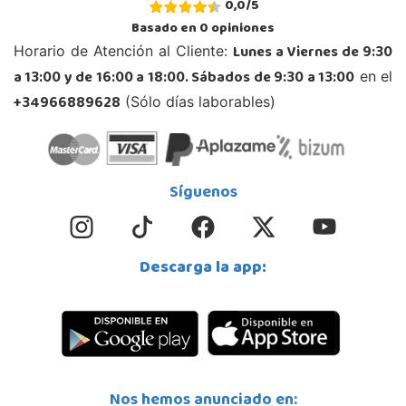
0,0
/
5
Jaén
Basado en
0
opiniones
Avda. Roma S/N
Lunes a Viernes de 9:30
Horario de Atención al Cliente:
23740, Andújar
a 13:00 y de 16:00 a 18:00. Sábados de 9:30 a 13:00
en el
953 505 004
Localizar Tienda
+34966889628
(Sólo días laborables)
POCAS UNIDADES
Juguetilandia Armilla
Síguenos
Granada
Carretera Armilla 29, Urb. Porcegram, 2
18100, Armilla
Descarga la app:
958183860
Localizar Tienda
POCAS UNIDADES
Juguetilandia Barakaldo
Nos hemos anunciado en:
Vizcaya