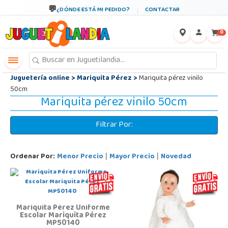
←
×
¿DÓNDE ESTÁ MI PEDIDO?
CONTACTAR
0
Juguetería online
>
Mariquita Pérez
>
Mariquita pérez vinilo
50cm
Mariquita pérez vinilo 50cm
Filtrar Por:
Ordenar Por:
Menor Precio
Mayor Precio
Novedad
|
|
Mariquita Pérez Uniforme
Escolar Mariquita Pérez
MP50140