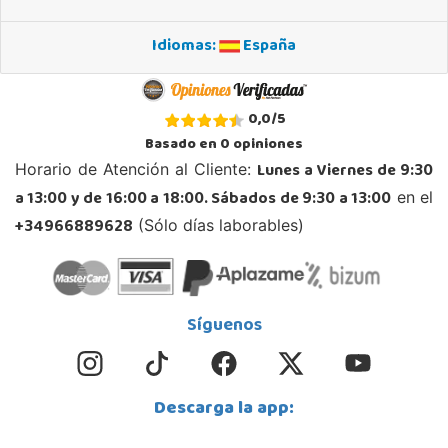
Localizar Tienda
Idiomas:
España
POCAS UNIDADES
Juguetilandia Andújar
0,0
/
5
Jaén
Basado en
0
opiniones
Avda. Roma S/N
Lunes a Viernes de 9:30
Horario de Atención al Cliente:
23740, Andújar
a 13:00 y de 16:00 a 18:00. Sábados de 9:30 a 13:00
en el
953 505 004
Localizar Tienda
+34966889628
(Sólo días laborables)
STOCK DISPONIBLE
Juguetilandia Armilla
Síguenos
Granada
Carretera Armilla 29, Urb. Porcegram, 2
18100, Armilla
Descarga la app:
958183860
Localizar Tienda