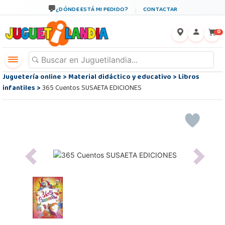
¿DÓNDE ESTÁ MI PEDIDO?
CONTACTAR
←
×
0
Juguetería online
>
Material didáctico y educativo
>
Libros
infantiles
>
365 Cuentos SUSAETA EDICIONES
Previous
Next